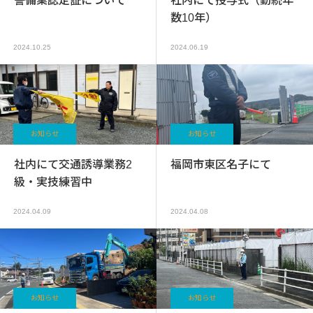
警備業認定証について
社内にて授与式（勤続年
数10年）
2024.10.25
2024.06.19
お知らせ
お知らせ
社内にて交通誘導業務2
福岡市東区名子にて
級・実技練習中
2024.04.09
2024.04.08
お知らせ
お知らせ