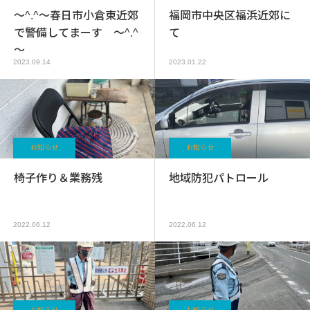
～^.^～春日市小倉東近郊
福岡市中央区福浜近郊に
で警備してまーす ～^.^
て
～
2023.09.14
2023.01.22
お知らせ
お知らせ
椅子作り＆業務残
地域防犯パトロール
2022.06.12
2022.06.12